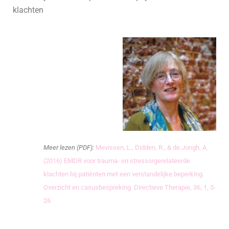
klachten
Meer lezen (PDF):
Mevissen, L., Didden, R., & de Jongh, A.
(2016) EMDR voor trauma- en stressorgerelateerde
klachten bij patiënten met een verstandelijke beperking.
Overzicht en casusbespreking. Directieve Therapie, 36, 1, 5-
26