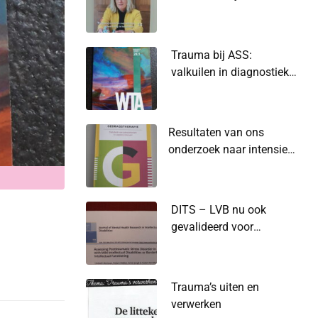
naar vraagt zie je het
niet.
Trauma bij ASS:
valkuilen in diagnostiek
en behandeling
Resultaten van ons
onderzoek naar intensieve
klinische
gezinstraumabehandeling
veelbelovend
DITS – LVB nu ook
gevalideerd voor
volwassenen .
Trauma’s uiten en
verwerken